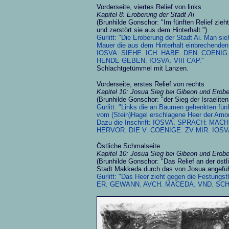
Vorderseite, viertes Relief von links
Kapitel 8: Eroberung der Stadt Ai
(Brunhilde Gonschor: "Im fünften Relief zieh
und zerstört sie aus dem Hinterhalt.")
Gurlitt: "Die Eroberung der Stadt Ai. Man si
Mauer die aus dem Hinterhalt einbrechende
IOSVA: SIEHE. ICH. HABE. DEN. COENIG
HENDE GEBEN. IOSVA. VIII CAP."
Schlachtgetümmel mit Lanzen.
Vorderseite, erstes Relief von rechts
Kapitel 10: Josua Sieg bei Gibeon und Erob
(Brunhilde Gonschor: "der Sieg der Israeliten
Gurlitt: "Links die an Bäumen gehenkten fün
vom (Stein)Hagel erschlagene Heer der Amorit
Dazu die Inschrift: IOSVA. SPRACH: MA
HERVOR. DIE V. COENIGE. ZV MIR. IOSVA
Östliche Schmalseite
Kapitel 10: Josua Sieg bei Gibeon und Erob
(Brunhilde Gonschor: "Das Relief an der öst
Stadt Makkeda durch das von Josua angefüh
Gurlitt: "Das Heer zieht gegen die Festungs
ER. GEWANN. AVCH. MACEDA. VND. SCH