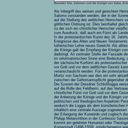
Benedict Tola, Salomon und die Königin von Saba, Ent
Als Inbegriff des weisen und gerechten Herr
Salomo verstanden werden, der in der Szene 
auf die Stellung des weltlichen Herrschers v
göttlichen Ordnung ist. Dies beinhaltet glei
zu der sich ein christlicher Herrscher verpfli
zum Ausdruck, daß auch ein Fürst als Lande
In der protestantischen Kunst des 16. Jahrhun
Ereignisse des Alten und Neuen Testaments 
lutherischen Lehre neues Gewicht. Als altte
die Könige galt der Empfang der Königin vo
darbringt. An zentraler Stelle der Fassade 
im reformatorischen Sinne eine Bedeutung, d
der sächsische Kurfürst als protestantischer 
vor Gott und vor dem weltlichen Gesetz kann
veranschaulicht werden. Für die protestanti
Moritz von Sachsen war dies ein sehr aktue
zwischen der Gehorsamspflicht gegenüber de
Die Szenen der Dresdner Schloßloggia weisen
auf die Rolle des Feldherrn, auf das Vertrau
christlicher Fürst vor Gott und vor dem Ges
der Anbetung der Könige und der Königin vo
politischen und theologischen Aspekten Per
wodurch die Loggia als dem künstlerischen 
inhaltlich eine zentrale Aussage zugewiesen w
der Erlangung der Kurwürde und zugleich da
Philipp Melanchthon in der Confessio Saxon
kommt ein gelehrter Humanist oder Theologe i
Komerstadt (1498-1559), möglicherweise war a