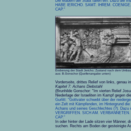
Die Mauern der Stadt fallen ein. Dazu die
HABE IERICHO. SAMT. IHREM. COENIGE.
CAP."
Eroberung der Stadt Jericho; Zustand nach dem Umbau
aus: B.Gonschor (Quellenangabe unten)
Vorderseite, drittes Relief von links, genau in
Kapitel 7: Achans Diebstahl
(Brunhilde Gonschor: "Im vierten Relief Jo
Niederlage der Israeliten im Kampf gegen die
Gurlitt: "Gottvater schwebt über der niederge
ein Zelt mit Kämpfenden, im Hintergrund die
Achans und seines Geschlechtes (?). Dazu 
VERGRIFFEN. SICH AM. VERBANNETEN. Z
CAP."
In oder hinter der Lade sitzen vier Männer, 
suchen. Rechts am Boden der gesteinigte A