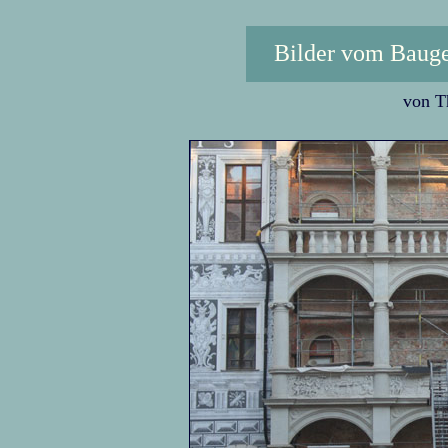
Bilder vom Baug
von T