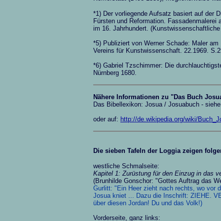
*1) Der vorliegende Aufsatz basiert auf der D
Fürsten und Reformation. Fassadenmalerei 
im 16. Jahrhundert. (Kunstwissenschaftlich
*5) Publiziert von Werner Schade: Maler am 
Vereins für Kunstwissenschaft. 22.1969. S.2
*6) Gabriel Tzschimmer: Die durchlauchtigst
Nürnberg 1680.
Nähere Informationen zu "Das Buch Josu
Das Bibellexikon: Josua / Josuabuch - sieh
oder auf:
http://de.wikipedia.org/wiki/Buch_
Die sieben Tafeln der Loggia zeigen folg
westliche Schmalseite:
Kapitel 1: Zurüstung für den Einzug in das 
(Brunhilde Gonschor: "Gottes Auftrag das We
Gurlitt: "Ein Heer zieht nach rechts, wo vo
Josua kniet ... Dazu die Inschrift: ZIEH
über diesen Jordan! Du und das Volk!)
Vorderseite, ganz links: