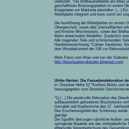
Diebstahl
. "Die Bildhauerarbeiten am Altan
geschaffenen Brüstungsplatten im ersten O
Kriegstaten vor Makkeda darstellen. (...) Ei
Reliefplatte integriert und kann somit am urs
Die Ausführung der Reliefplatten im ersten O
Obergeschoß, sowie aller Zwickelflächen erf
und Kristine Wischniowski, sowie den Bildh
Mahn entwickelten Modellen. Zusätzlich wurd
Alle tragenden Teile und schmückenden Teile
Handelsbezeichnung "Cottaer Sandstein, Stein
dem Worddokument der SIB zur Rekonstrukti
Mehr Fotos vom Altan und von der Südseite
http://bausituation-dresden.blogspot.com/
Ulrike Hecker: Die Fassadendekoration d
in: Dresdner Hefte 52 "Kurfürst Moritz und 
herausgegeben vom Dresdner Geschichtsver
*1) (...) Die prunkvolle Dekoration des Dresd
aufbauarbeiten gefundenen Bruchstücke verl
Gemälde und Kupferstiche des 17. Jahrhunde
Das Erscheinungsbild des Schlosses wurde
geprägt.
Die Sgraffiti überzogen sämtliche Außen- un
springende Bauteile wie das mittelalterlich
effektvolle Vereinheitlichung des Gesamtko