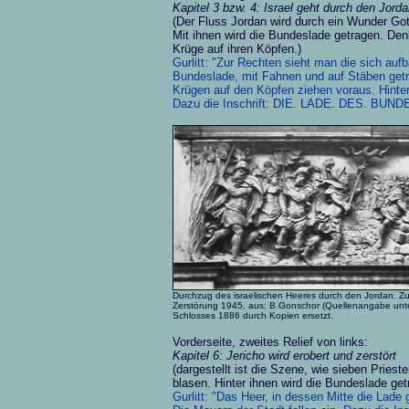
Kapitel 3 bzw. 4: Israel geht durch den Jor
(Der Fluss Jordan wird durch ein Wunder Go
Mit ihnen wird die Bundeslade getragen. Denk
Krüge auf ihren Köpfen.)
Gurlitt: "Zur Rechten sieht man die sich au
Bundeslade, mit Fahnen und auf Stäben get
Krügen auf den Köpfen ziehen voraus. Hinte
Dazu die Inschrift: DIE. LADE. DES. BUND
Durchzug des israelischen Heeres durch den Jordan. 
Zerstörung 1945, aus: B.Gonschor (Quellenangabe unte
Schlosses 1886 durch Kopien ersetzt.
Vorderseite, zweites Relief von links:
Kapitel 6: Jericho wird erobert und zerstört
(dargestellt ist die Szene, wie sieben Prie
blasen. Hinter ihnen wird die Bundeslade get
Gurlitt: "Das Heer, in dessen Mitte die Lade