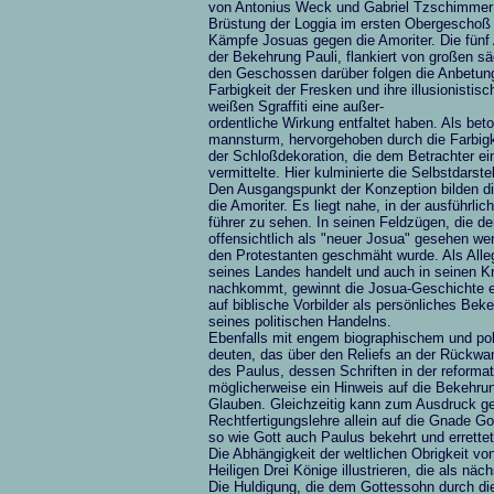
von Antonius Weck und Gabriel Tzschimmer *
Brüstung der Loggia im ersten Obergeschoß 
Kämpfe Josuas gegen die Amoriter. Die fünf
der Bekehrung Pauli, flankiert von großen s
den Geschossen darüber folgen die Anbetung
Farbigkeit der Fresken und ihre illusionisti
weißen Sgraffiti eine außer-
ordentliche Wirkung entfaltet haben. Als be
mannsturm, hervorgehoben durch die Farbigk
der Schloßdekoration, die dem Betrachter e
vermittelte. Hier kulminierte die Selbstdarst
Den Ausgangspunkt der Konzeption bilden di
die Amoriter. Es liegt nahe, in der ausführli
führer zu sehen. In seinen Feldzügen, die de
offensichtlich als "neuer Josua" gesehen wer
den Protestanten geschmäht wurde. Als Alleg
seines Landes handelt und auch in seinen Kr
nachkommt, gewinnt die Josua-Geschichte ein
auf biblische Vorbilder als persönliches Beke
seines politischen Handelns.
Ebenfalls mit engem biographischem und pol
deuten, das über den Reliefs an der Rückwan
des Paulus, dessen Schriften in der reformat
möglicherweise ein Hinweis auf die Bekehru
Glauben. Gleichzeitig kann zum Ausdruck g
Rechtfertigungslehre allein auf die Gnade G
so wie Gott auch Paulus bekehrt und errettet
Die Abhängigkeit der weltlichen Obrigkeit v
Heiligen Drei Könige illustrieren, die als nä
Die Huldigung, die dem Gottessohn durch die 