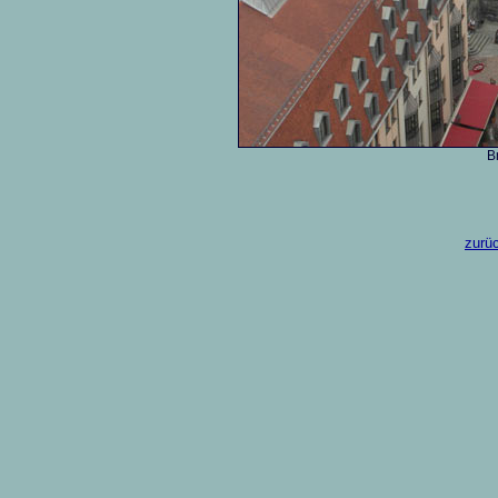
B
zurüc