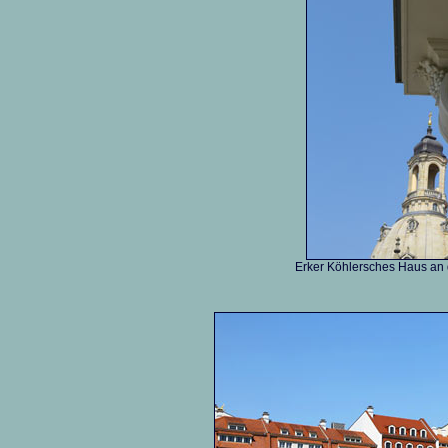
Erker Köhlersches Haus an