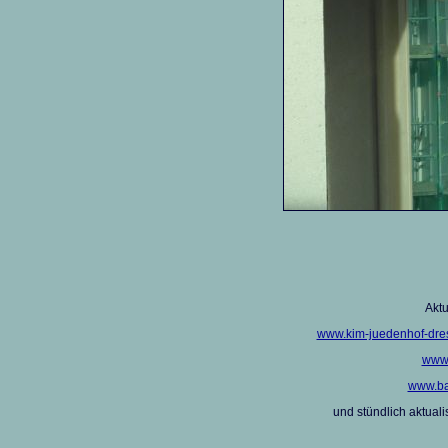
Aktu
www.kim-juedenhof-dres
www.
www.ba
und stündlich aktualis