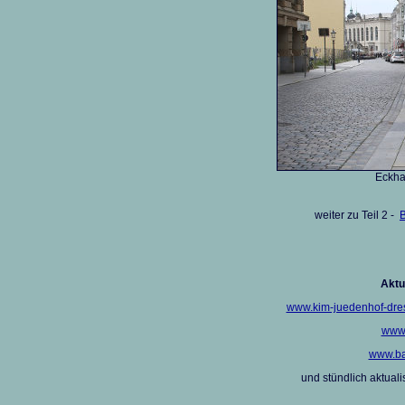
Eckha
weiter zu Teil 2 -
B
Aktu
www.kim-juedenhof-dres
www.
www.ba
und stündlich aktualis