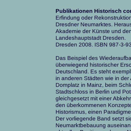
Publikationen Historisch co
Erfindung oder Rekonstruktion
Dresdner Neumarktes. Herau
Akademie der Künste und de
Landeshauptstadt Dresden.
Dresden 2008. ISBN 987-3-9
Das Beispiel des Wiederaufb
überwiegend historischer Ersc
Deutschland. Es steht exempl
in anderen Städten wie in der
Domplatz in Mainz, beim Sch
Stadtschloss in Berlin und Po
gleichgesetzt mit einer Abkeh
den überkommenen Konzepte d
Historismus, einen Paradigme
Der vorliegende Band setzt si
Neumarktbebauung auseinander