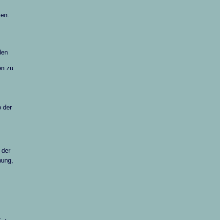
ten.
den
en zu
 der
 der
hung,