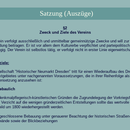
Satzung (Auszüge)
§2
Zweck und Ziele des Vereins
in verfolgt ausschließlich und unmittelbar gemeinnützige Zwecke und will zur
dung beitragen. Er ist vor allem dem Kulturerbe verpflichtet und parteipolitisch
ig. Der Verein ist selbstlos tätig, er verfolgt nicht in erster Linie eigenwirtsch
ziele:
llschaft "Historischer Neumarkt Dresden" tritt für einen Wiederaufbau des D
tgebietes unter nachgenannten Voraussetzungen, die in ihrer Reihenfolge als
tensetzung anzusehen ist:
tebaulich
denkmalpflegerisch-künstlerischen Gründen die Zugrundelegung der Vorkriegs
 Verzicht auf die wenigen gründerzeitlichen Entstellungen sollte das wertvolle
bild
um 1800 wiederhergestellt werden.
 geschlossene Bebauung unter genauerer Beachtung der historischen Straßen
wände sowie der Blickbeziehungen