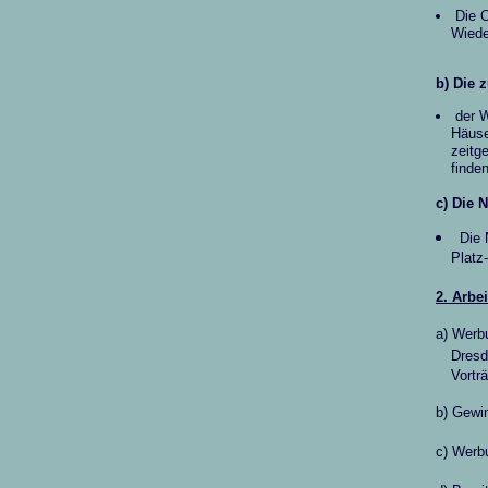
Die 
_
_
Wiede
b) Die 
der W
_
_
Häuse
_
_
zeitg
_
_
finden
c) Die 
Die 
_
_
Platz
2. Arbei
a) Werb
_
_
Dresd
_
_
Vortr
b) Gewi
c) Werb