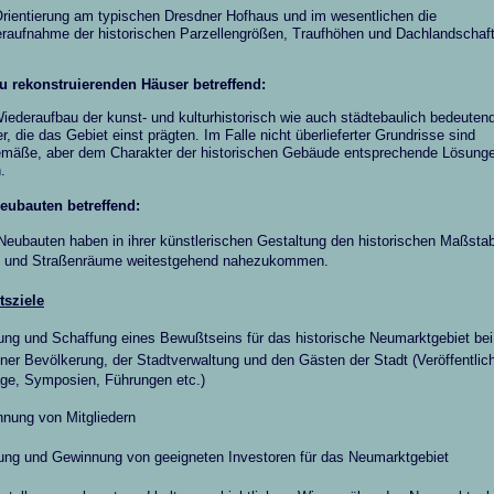
Orientierung am typischen Dresdner Hofhaus und im wesentlichen die
raufnahme der historischen Parzellengrößen, Traufhöhen und Dachlandschaf
zu rekonstruierenden Häuser betreffend:
iederaufbau der kunst- und kulturhistorisch wie auch städtebaulich bedeuten
r, die das Gebiet einst prägten. Im Falle nicht überlieferter Grundrisse sind
emäße, aber dem Charakter der historischen Gebäude entsprechende Lösung
.
Neubauten betreffend:
Neubauten haben in ihrer künstlerischen Gestaltung den historischen Maßstab
- und Straßenräume weitestgehend nahezukommen.
tsziele
ung und Schaffung eines Bewußtseins für das historische Neumarktgebiet bei
ner Bevölkerung, der Stadtverwaltung und den Gästen der Stadt (Veröffentlic
äge, Symposien, Führungen etc.)
nnung von Mitgliedern
ung und Gewinnung von geeigneten Investoren für das Neumarktgebiet