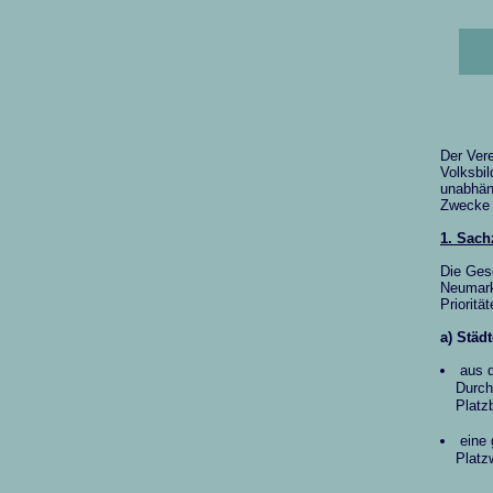
Der Vere
Volksbil
unabhäng
Zwecke
1. Sach
Die Gese
Neumark
Prioritä
a) Städ
aus 
_
_
Durch
_
_
Platz
eine
_
_
Platz