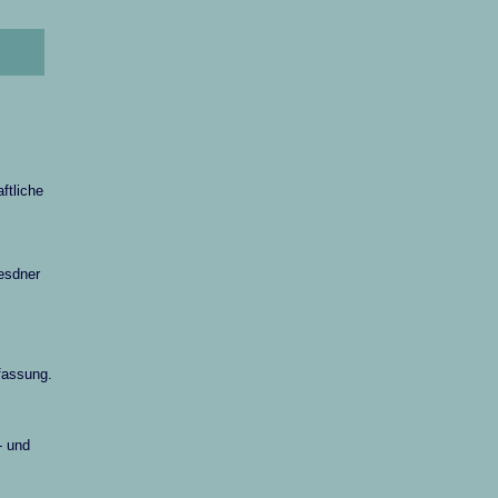
aftliche
resdner
fassung.
- und