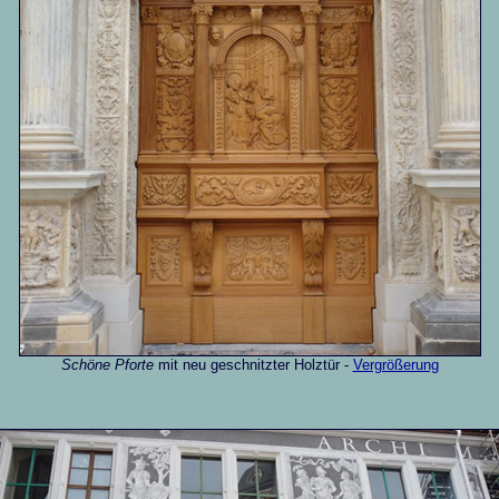
Schöne Pforte
mit neu geschnitzter Holztür -
Vergrößerung