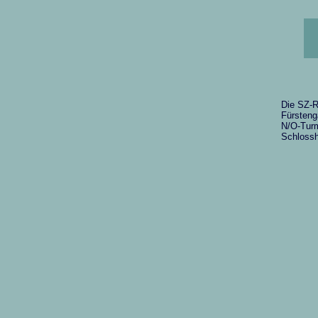
Die SZ-R
Fürsteng
N/O-Turm
Schlossh