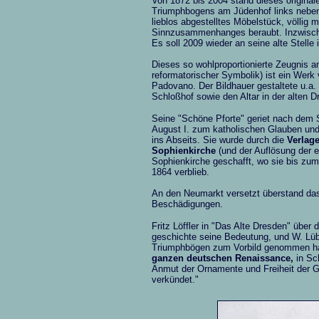
Von 1872 bis 2004 stand dieses original
Triumphbogens am Jüdenhof links neben 
lieblos abgestelltes Möbelstück, völlig 
Sinnzusammenhanges beraubt. Inzwische
Es soll 2009 wieder an seine alte Stelle
Dieses so wohlproportionierte Zeugnis an
reformatorischer Symbolik) ist ein Werk
Padovano. Der Bildhauer gestaltete u.a
Schloßhof sowie den Altar in der alten D
Seine "Schöne Pforte" geriet nach dem 
August I. zum katholischen Glauben u
ins Abseits. Sie wurde durch die
Verlag
Sophienkirche
(und der Auflösung der e
Sophienkirche geschafft, wo sie bis zu
1864 verblieb.
An den Neumarkt versetzt überstand das
Beschädigungen.
Fritz Löffler in "Das Alte Dresden" über
geschichte seine Bedeutung, und W. Lü
Triumphbögen zum Vorbild genommen ha
ganzen deutschen Renaissance,
in Sch
Anmut der Ornamente und Freiheit der G
verkündet."