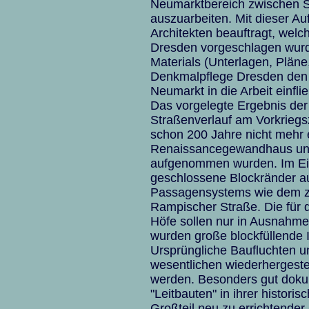
Neumarktbereich zwischen 
auszuarbeiten. Mit dieser A
Architekten beauftragt, wel
Dresden vorgeschlagen wurde
Materials (Unterlagen, Plän
Denkmalpflege Dresden den
Neumarkt in die Arbeit einfli
Das vorgelegte Ergebnis der 
Straßenverlauf am Vorkrieg
schon 200 Jahre nicht mehr e
Renaissancegewandhaus und 
aufgenommen wurden. Im Ei
geschlossene Blockränder a
Passagensystems wie dem z
Rampischer Straße. Die für 
Höfe sollen nur in Ausnahme
wurden große blockfüllende
Ursprüngliche Baufluchten 
wesentlichen wiederhergestell
werden. Besonders gut doku
"Leitbauten" in ihrer histor
Großteil neu zu errichtende