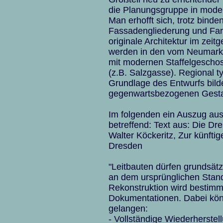
die Planungsgruppe in mode
Man erhofft sich, trotz bind
Fassadengliederung und Farb
originale Architektur im zei
werden in den vom Neumar
mit modernen Staffelgescho
(z.B. Salzgasse). Regional t
Grundlage des Entwurfs bild
gegenwartsbezogenen Gestalt
Im folgenden ein Auszug aus
betreffend: Text aus: Die D
Walter Köckeritz, Zur künfti
Dresden
"Leitbauten dürfen grundsätzl
an dem ursprünglichen Stand
Rekonstruktion wird bestimmt
Dokumentationen. Dabei kön
gelangen:
- Vollständige Wiederherste