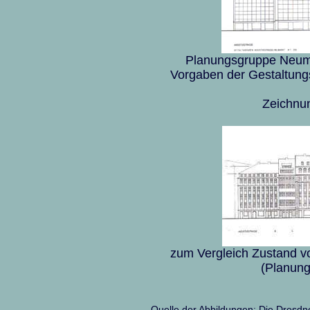
Planungsgruppe Neuma
Vorgaben der Gestaltung
Zeichnun
zum Vergleich Zustand v
(Planun
Quelle der Abbildungen: Die Dresdn